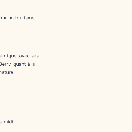
pour un tourisme
storique, avec ses
erry, quant à lui,
nature.
s-midi