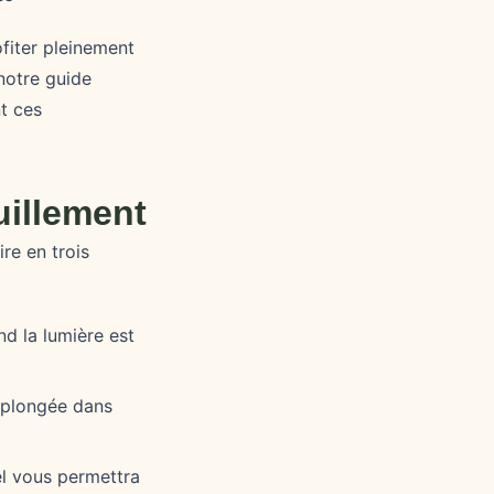
ofiter pleinement
notre guide
t ces
uillement
re en trois
nd la lumière est
e plongée dans
el vous permettra