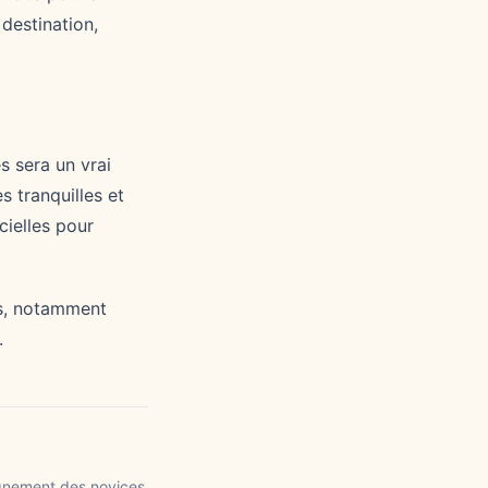
 destination,
 sera un vrai
s tranquilles et
cielles pour
es, notamment
.
agnement des novices