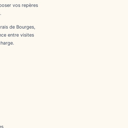
poser vos repères
.
rais de Bourges,
ce entre visites
charge.
es