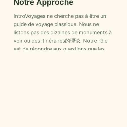
Notre Approche
IntroVoyages ne cherche pas à être un
guide de voyage classique. Nous ne
listons pas des dizaines de monuments à
voir ou des itinéraires的理论. Notre rôle
est de répondre aux questions que les
voyageurs débutants se posent vraiment
:
Comment faire sa valise quand on ne sait
→
pas ce qui est nécessaire ?
Que faire si on se perd ? Comment
→
demander son chemin ?
Comment gérer son budget sans stresser
→