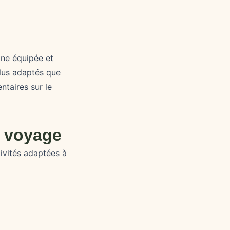
ine équipée et
lus adaptés que
taires sur le
n voyage
tivités adaptées à