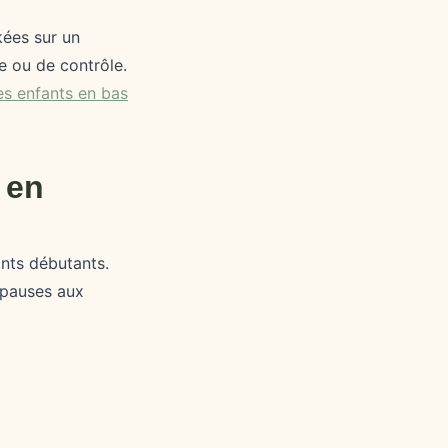
kées sur un
e ou de contrôle.
es enfants en bas
 en
ants débutants.
 pauses aux