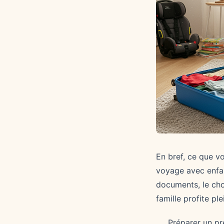
En bref, ce que v
voyage avec enfan
documents, le cho
famille profite p
Préparer un p