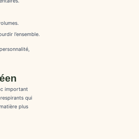
ntaires.
 volumes.
ourdir l’ensemble.
personnalité,
péen
nc important
respirants qui
 matière plus