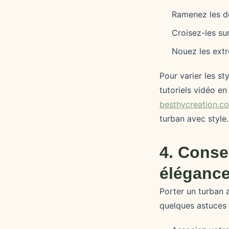
Ramenez les de
Croisez-les sur
Nouez les extré
Pour varier les s
tutoriels vidéo en
besthycreation.c
turban avec style.
4. Conse
éléganc
Porter un turban 
quelques astuces 