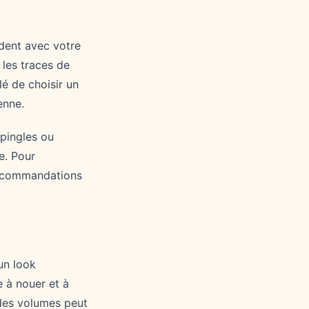
rdent avec votre
 les traces de
lé de choisir un
enne.
épingles ou
e. Pour
ecommandations
un look
e à nouer et à
 des volumes peut